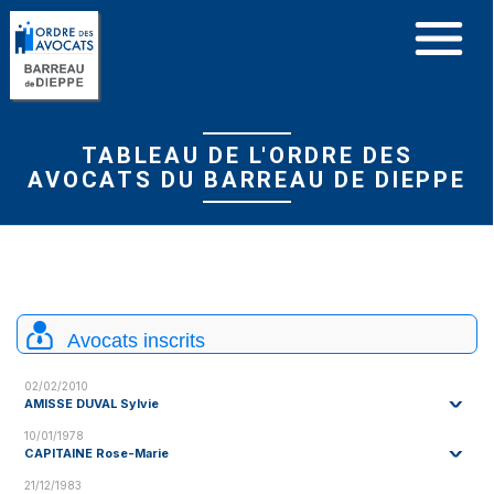
Panneau de gestion des cookies
TABLEAU DE L'ORDRE DES
AVOCATS DU BARREAU DE DIEPPE
Avocats inscrits
02/02/2010
AMISSE DUVAL Sylvie
10/01/1978
CAPITAINE Rose-Marie
21/12/1983
7, rue Joseph FLOUEST