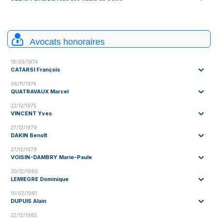
76390 AUMALE
Villa du Palais
4A Avenue Gambetta
76200 DIEPPE
02.35.82.87.76
Avocats honoraires
02.35.06.27.65
18/09/1974
CATARSI François
06/11/1974
QUATRAVAUX Marcel
22/12/1975
VINCENT Yves
27/12/1979
DAKIN Benoît
27/12/1979
VOISIN-DAMBRY Marie-Paule
30/12/1980
LEMIEGRE Dominique
10/02/1981
DUPUIS Alain
22/12/1982